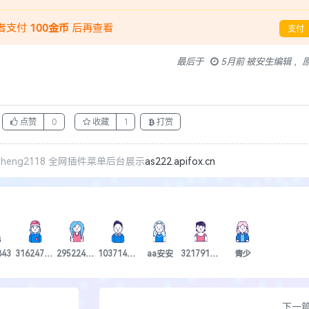
者支付
100金币
后再查看
支付
最后于
5月前 被安生编辑 ，
点赞
0
收藏
1
打赏
eng2118 全网插件菜单后台展示
as222.apifox.cn
843
3162476880
2952243065
1037146185
aa安安
3217913166
青少
下一