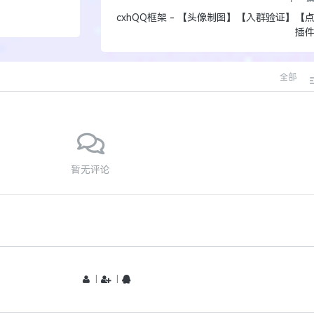
cxhQQ框架 - 【头像制图】【入群验证】【
插
全部
暂无评论
丨
丨