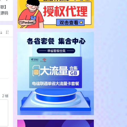
点歌】
件源码
2
楼