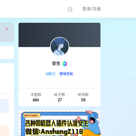
登录/注册
×
安生
UID:1
管理员组
主题数
帖子数
粉丝数
686
27
58