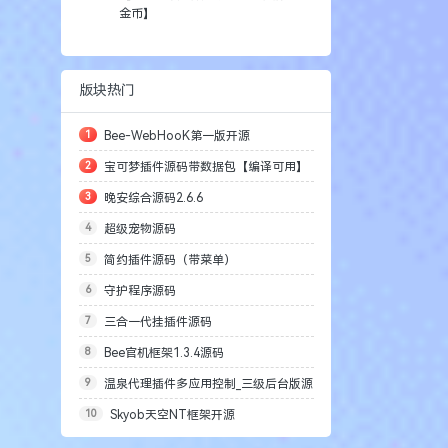
金币】
版块热门
1
Bee-WebHooK第一版开源
2
宝可梦插件源码带数据包【编译可用】
3
晚安综合源码2.6.6
4
超级宠物源码
5
简约插件源码（带菜单）
6
守护程序源码
7
三合一代挂插件源码
8
Bee官机框架1.3.4源码
9
温泉代理插件多应用控制_三级后台版源
10
Skyob天空NT框架开源
码