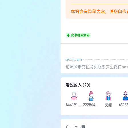
本帖含有隐藏内容，请您向作
安卓框架源码
论坛金币充值购买联系安生微信ansh
看过的人
(
70
)
846191736
2228648173
无意
4515
上一篇