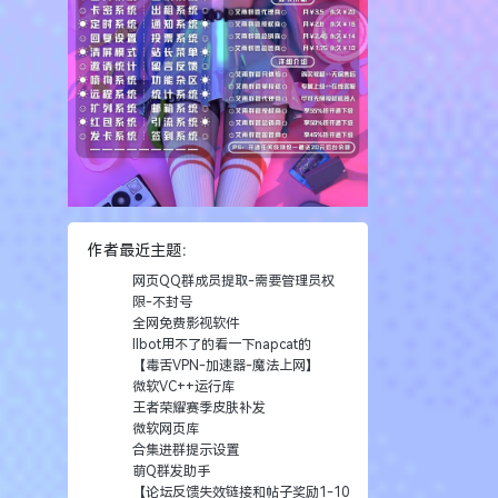
作者最近主题：
网页QQ群成员提取-需要管理员权
限-不封号
全网免费影视软件
llbot用不了的看一下napcat的
【毒舌VPN-加速器-魔法上网】
微软VC++运行库
王者荣耀赛季皮肤补发
微软网页库
合集进群提示设置
萌Q群发助手
【论坛反馈失效链接和帖子奖励1-10