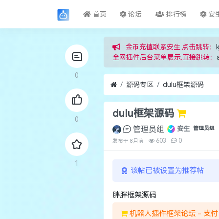
首页
论坛
排行榜
安
金币充值联系安生.点击跳转：
k
全网插件后台菜单展示.直接跳转：
0
源码专区
dulu框架源码
dulu框架源码
0
管理员组
安生
管理员组
603
0
发布于
8月前
1
该帖已被设置为推荐帖
胖胖框架源码
机器人插件框架论坛 - 支付