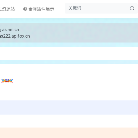
生资源站
全网插件展示
j.as.nm.cn
as222.apifox.cn