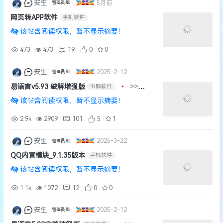
安生
5月前
管理员组
网页转APP软件
手机软件
该帖含阅读权限，暂不显示摘要！
473
473
19
0
0
安生
2025-2-12
管理员组
易语言v5.93 破解增强版
•
>>
电脑软件
[
1
2
3
4
5
6
]
该帖含阅读权限，暂不显示摘要！
2.9k
2909
101
5
1
安生
2025-3-22
管理员组
QQ内置模块_9.1.35版本
手机软件
该帖含阅读权限，暂不显示摘要！
1.1k
1072
12
0
0
安生
2025-2-12
管理员组