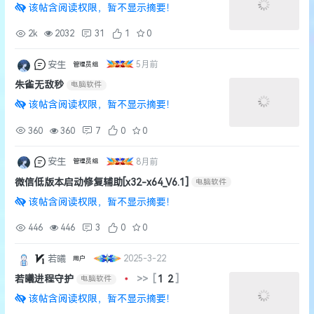
该帖含阅读权限，暂不显示摘要！
2k
2032
31
1
0
安生
5月前
管理员组
朱雀无敌秒
电脑软件
该帖含阅读权限，暂不显示摘要！
360
360
7
0
0
安生
8月前
管理员组
微信低版本启动修复辅助[x32-x64_V6.1]
电脑软件
该帖含阅读权限，暂不显示摘要！
446
446
3
0
0
若曦
2025-3-22
用户
若曦进程守护
•
>>
[
1
2
]
电脑软件
该帖含阅读权限，暂不显示摘要！