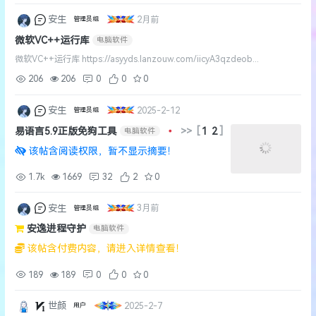
安生
2月前
管理员组
微软VC++运行库
电脑软件
微软VC++运行库 https://asyyds.lanzouw.com/iicyA3qzdeob...
206
206
0
0
0
安生
2025-2-12
管理员组
易语言5.9正版免狗工具
•
>>
[
1
2
]
电脑软件
该帖含阅读权限，暂不显示摘要！
1.7k
1669
32
2
0
安生
3月前
管理员组
安逸进程守护
电脑软件
该帖含付费内容，请进入详情查看！
189
189
0
0
0
世颜
2025-2-7
用户