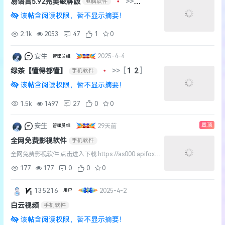
易语言5.92完美破解版
•
>>
电脑软件
[
1
2
3
]
该帖含阅读权限，暂不显示摘要！
2.1k
2053
47
1
0
安生
2025-4-4
管理员组
绿茶【懂得都懂】
•
>>
[
1
2
]
手机软件
该帖含阅读权限，暂不显示摘要！
1.5k
1497
27
0
0
置顶
安生
29天前
管理员组
全网免费影视软件
手机软件
全网免费影视软件 点击进入下载 https://as000.apifox.c
n 各种类型影视都可以高清观看 电视剧，动漫，电影。
177
177
0
0
0
综艺应有尽有 ...
135216
2025-4-2
用户
白云视频
手机软件
该帖含阅读权限，暂不显示摘要！