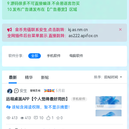
9.源码很多不可直接编译.不会易语言勿买
10.发布广告请发布在【广告悬赏】区域
×
金币充值联系安生.点击跳转：
kj.as.nm.cn
全网插件后台菜单展示.直接跳转：
as222.apifox.cn
软件分享：
全部
手机软件
电脑软件
排序：
回帖时间
最新
精华
新帖
安生
5月前
管理员组
远程桌面APP【个人觉得最好用的】
手机软件
该帖含阅读权限，暂不显示摘要！
413
413
10
1
0