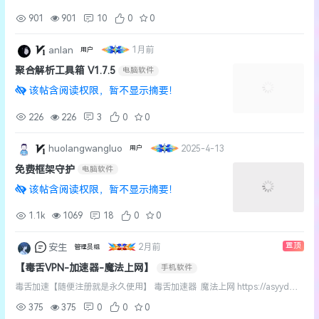
901
901
10
0
0
anlan
1月前
用户
聚合解析工具箱 V1.7.5
电脑软件
该帖含阅读权限，暂不显示摘要！
226
226
3
0
0
huolangwangluo
2025-4-13
用户
免费框架守护
电脑软件
该帖含阅读权限，暂不显示摘要！
1.1k
1069
18
0
0
置顶
安生
2月前
管理员组
【毒舌VPN-加速器-魔法上网】
手机软件
毒舌加速【随便注册就是永久使用】 毒舌加速器 魔法上网 https://asyyds.l
anzouw.com/iReSj3qz139i ...
375
375
0
0
0