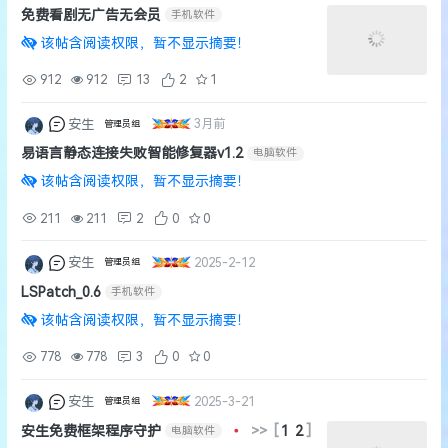
免费看剧无广告无会员
手机软件
该帖含阅读权限，暂不显示摘要！
912
912
13
2
1
安生
3月前
管理员组
易语言静态连接失败智能修复器v1.2
电脑软件
该帖含阅读权限，暂不显示摘要！
211
211
2
0
0
安生
2025-2-12
管理员组
LSPatch_0.6
手机软件
该帖含阅读权限，暂不显示摘要！
778
778
3
0
0
安生
2025-3-21
管理员组
安生免费框架程序守护
•
>>
[
1
2
]
电脑软件