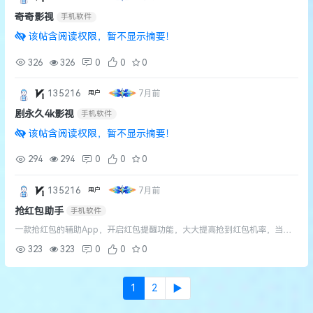
奇奇影视
手机软件
该帖含阅读权限，暂不显示摘要！
326
326
0
0
0
135216
7月前
用户
剧永久4k影视
手机软件
该帖含阅读权限，暂不显示摘要！
294
294
0
0
0
135216
7月前
用户
抢红包助手
手机软件
一款抢红包的辅助App，开启红包提醒功能，大大提高抢到红包机率，当红
包来了立即提醒并跳转到页面，带来了更便捷和高效的抢红包方式，让用户
323
323
0
0
0
不再需要盯着自己的微信等待红包的出现。（解锁内购 点击开通VIP页...
1
2
▶