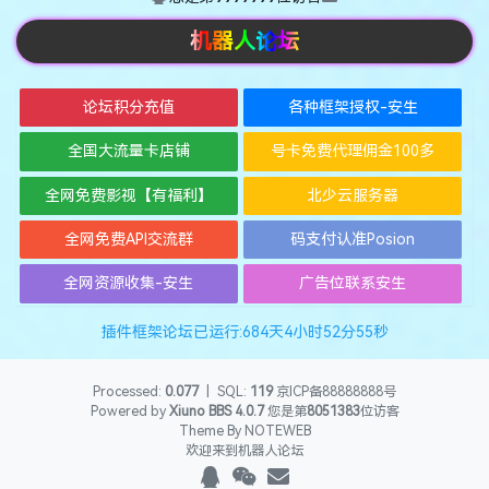
机器人论坛
论坛积分充值
各种框架授权-安生
全国大流量卡店铺
号卡免费代理佣金100多
全网免费影视【有福利】
北少云服务器
全网免费API交流群
码支付认准Posion
全网资源收集-安生
广告位联系安生
插件框架论坛已运行:684天4小时52分56秒
Processed:
0.077
|
SQL:
119
京ICP备88888888号
Powered by
Xiuno BBS
4.0.7
您是第
8051383
位访客
Theme By
NOTEWEB
欢迎来到机器人论坛