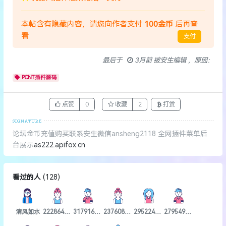
本帖含有隐藏内容，请您向作者支付
100金币
后再查
看
支付
最后于
3月前 被安生编辑 ，原因：
PCNT插件源码
点赞
0
收藏
2
打赏
论坛金币充值购买联系安生微信ansheng2118 全网插件菜单后
台展示
as222.apifox.cn
看过的人
(
128
)
清风如水
2228648173
3179162688
2376083629
2952243065
2795496164