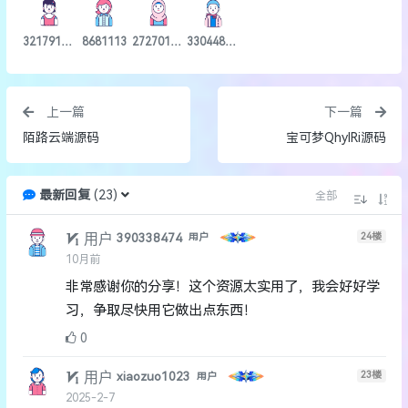
3217913166
8681113
2727018251
3304489530
上一篇
下一篇
陌路云端源码
宝可梦QhylRi源码
最新回复
(
23
)
全部
用户
24
楼
390338474
用户
10月前
非常感谢你的分享！这个资源太实用了，我会好好学
习，争取尽快用它做出点东西！
0
用户
23
楼
xiaozuo1023
用户
2025-2-7