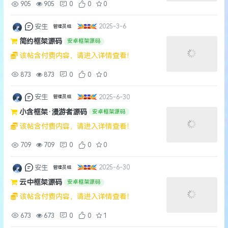
905
905
0
0
0
安生
2025-3-6
管理员组
简约框架源码
安卓框架源码
该帖含付费内容，请进入详情查看！
873
873
0
0
0
安生
2025-6-30
管理员组
小含框架·漫游者源码
安卓框架源码
该帖含付费内容，请进入详情查看！
709
709
0
0
0
安生
2025-6-30
管理员组
云中框架源码
安卓框架源码
该帖含付费内容，请进入详情查看！
673
673
0
0
1