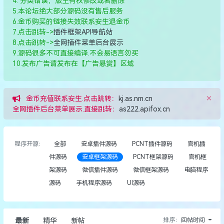
4. 分类错误，版主有权修改或者删除
5.本论坛绝大部分源码没有售后服务
6.金币购买的链接失效联系安生退金币
7.点击跳转->
插件框架API导航站
8.点击跳转->
全网插件菜单后台展示
9.源码很多不可直接编译.不会易语言勿买
10.发布广告请发布在【广告悬赏】区域
×
金币充值联系安生.点击跳转：
kj.as.nm.cn
全网插件后台菜单展示.直接跳转：
as222.apifox.cn
程序开源：
全部
安卓插件源码
PCNT插件源码
官机插
件源码
安卓框架源码
PCNT框架源码
官机框
架源码
微信插件源码
微信框架源码
电脑程序
源码
手机程序源码
UI源码
排序：
回帖时间
最新
精华
新帖