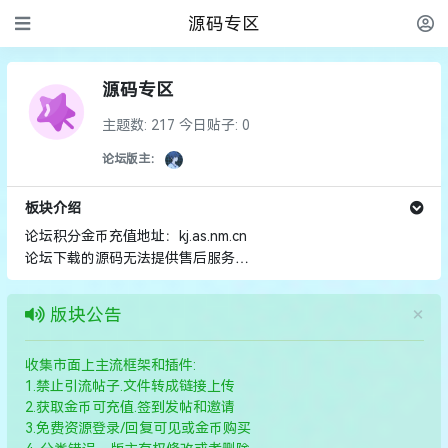
源码专区
源码专区
主题数: 217
今日贴子: 0
论坛版主：
板块介绍
论坛积分金币充值地址：kj.as.nm.cn
论坛下载的源码无法提供售后服务
基本上都需要自带易语言基础
可以直接编译的小白也可以使用
×
版块公告
全网插件展示->
https://as222.apifox.cn
收集市面上主流框架和插件:
1.禁止引流帖子.文件转成链接上传
2.获取金币可充值.签到发帖和邀请
3.免费资源登录/回复可见或金币购买