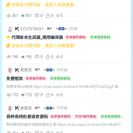
该帖含付费内容，请进入详情查看！
351
351
0
0
0
2727018251
2月前
用户
代理综合生成器_调用编译器
安卓插件源码
安卓框架源码
该帖含付费内容，请进入详情查看！
195
195
0
0
0
欢欢云
19天前
用户
免费框架
安卓插件源码
安卓框架源码
免费安卓xlz框架 https://pan.aiaan.cn/share.html#uhPjFLkq2UgA 提取
码0698...
172
172
0
0
0
欢欢云
19天前
用户
各种各样的易语言源码
安卓插件源码
PCNT插件源码
安卓框架源码
PCNT框架源码
UI源码
各种各样的插件与框架源码分享 https://pan.aiaan.cn/share.html#etH7V
nz4rLSn...