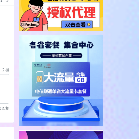
2
楼
级回复