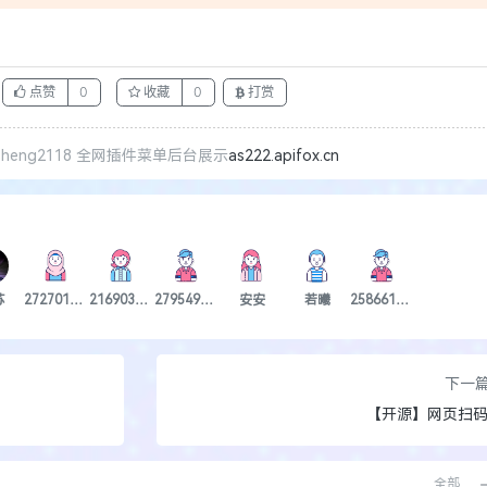
点赞
0
收藏
0
打赏
eng2118 全网插件菜单后台展示
as222.apifox.cn
苏
2727018251
2169033542
2795496164
安安
若曦
2586614262
下一
【开源】网页扫
全部