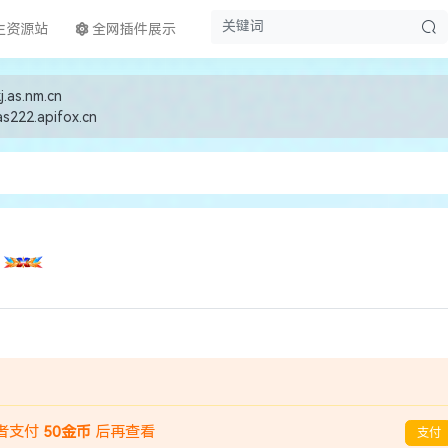
生资源站
全网插件展示
j.as.nm.cn
as222.apifox.cn
者支付
50金币
后再查看
支付