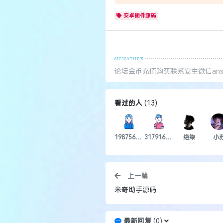
安卓插件源码
论坛金币充值购买联系安生微信ansh
看过的人
(
13
)
1987566329
3179162688
绝柒
小
上一篇
米奇助手源码
最新回复
(
0
)