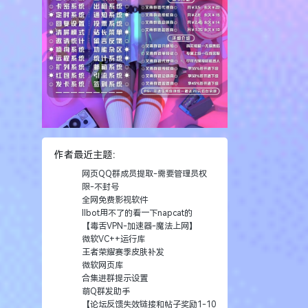
作者最近主题：
网页QQ群成员提取-需要管理员权
限-不封号
全网免费影视软件
llbot用不了的看一下napcat的
【毒舌VPN-加速器-魔法上网】
微软VC++运行库
王者荣耀赛季皮肤补发
微软网页库
合集进群提示设置
萌Q群发助手
【论坛反馈失效链接和帖子奖励1-10