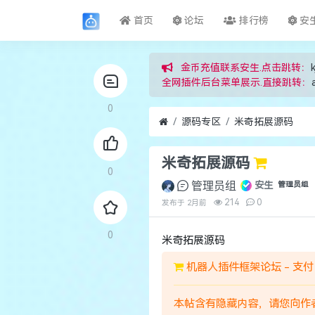
首页
论坛
排行榜
安
金币充值联系安生.点击跳转：
k
全网插件后台菜单展示.直接跳转：
0
源码专区
米奇拓展源码
米奇拓展源码
0
管理员组
安生
管理员组
214
0
发布于
2月前
0
米奇拓展源码
机器人插件框架论坛 - 支付
本帖含有隐藏内容，请您向作