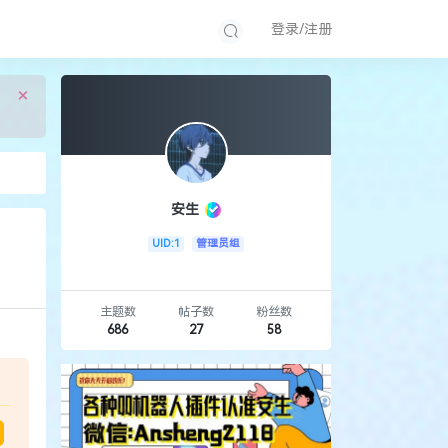
登录/注册
×
安生
UID:1
管理员组
主题数
帖子数
粉丝数
686
27
58