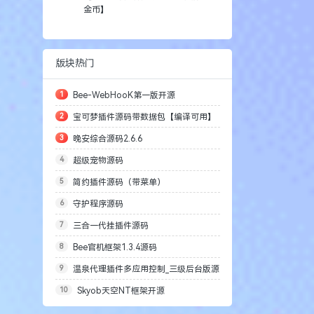
金币】
版块热门
1
Bee-WebHooK第一版开源
2
宝可梦插件源码带数据包【编译可用】
3
晚安综合源码2.6.6
4
超级宠物源码
5
简约插件源码（带菜单）
6
守护程序源码
7
三合一代挂插件源码
8
Bee官机框架1.3.4源码
9
温泉代理插件多应用控制_三级后台版源
10
Skyob天空NT框架开源
码