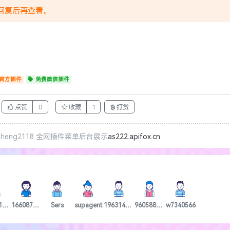
回复后再查看。
官方插件
免费微信插件
点赞
0
收藏
1
打赏
eng2118 全网插件菜单后台展示
as222.apifox.cn
2292217554
1660875559
Sers
supagent
19631438840
960588805
w7340566