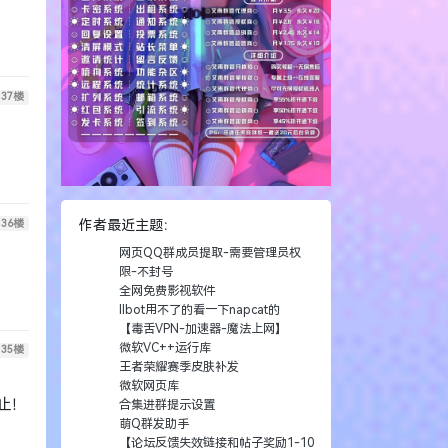
37
楼
36
楼
作者最近主题：
网页QQ群成员提取-需要管理员权
限-不封号
全网免费影视软件
llbot用不了的看一下napcat的
【毒舌VPN-加速器-魔法上网】
微软VC++运行库
35
楼
王者荣耀赛季皮肤补发
微软网页库
止！
合集进群提示设置
萌Q群发助手
【论坛反馈失效链接和帖子奖励1-10