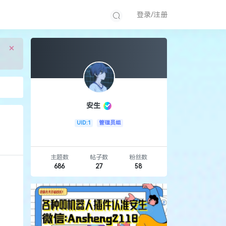
登录/注册
×
安生
UID:1
管理员组
主题数
帖子数
粉丝数
686
27
58