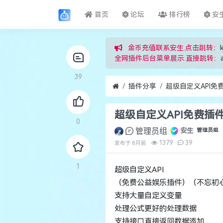
首页
论坛
排行榜
安
金币充值联系安生.点击跳转：
k
全网插件后台菜单展示.直接跳转：
39
插件分享
超级自定义API免
超级自定义API免费插
0
管理员组
安生
管理员组
1379
39
发布于
8月前
1
超级自定义API
（免费公益娱乐插件）（不忘初心
支持大量自定义变量
处理公式更好的处理数据
支持接口直接返回数据添加