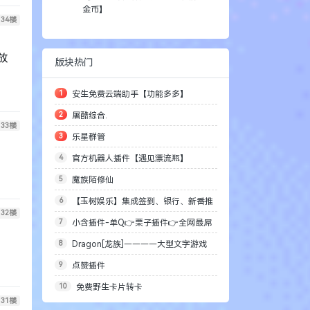
金币】
34
楼
放
版块热门
1
安生免费云端助手【功能多多】
2
屠酷综合.
33
楼
3
乐星群管
4
官方机器人插件【遇见漂流瓶】
5
魔族陌修仙
6
【玉树娱乐】集成签到、银行、新番推
32
楼
7
小含插件-单Q👉栗子插件👉全网最屌
送、点歌、聊天等等
8
Dragon[龙族]————大型文字游戏
的单Q插件
9
点赞插件
【移植版】
10
免费野生卡片转卡
31
楼