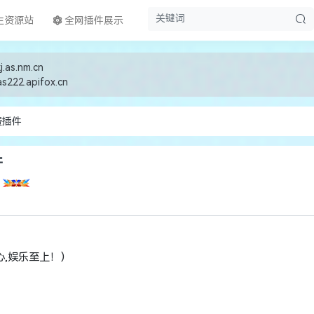
生资源站
全网插件展示
j.as.nm.cn
as222.apifox.cn
费插件
件
,娱乐至上！）