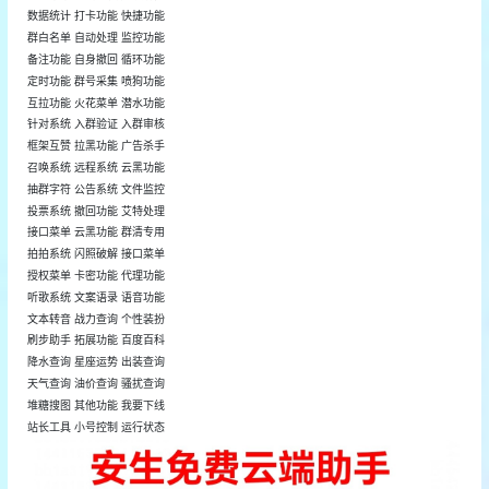
数据统计 打卡功能 快捷功能
群白名单 自动处理 监控功能
备注功能 自身撤回 循环功能
定时功能 群号采集 喷狗功能
互拉功能 火花菜单 潜水功能
针对系统 入群验证 入群审核
框架互赞 拉黑功能 广告杀手
召唤系统 远程系统 云黑功能
抽群字符 公告系统 文件监控
投票系统 撤回功能 艾特处理
接口菜单 云黑功能 群清专用
拍拍系统 闪照破解 接口菜单
授权菜单 卡密功能 代理功能
听歌系统 文案语录 语音功能
文本转音 战力查询 个性装扮
刷步助手 拓展功能 百度百科
降水查询 星座运势 出装查询
天气查询 油价查询 骚扰查询
堆糖搜图 其他功能 我要下线
站长工具 小号控制 运行状态