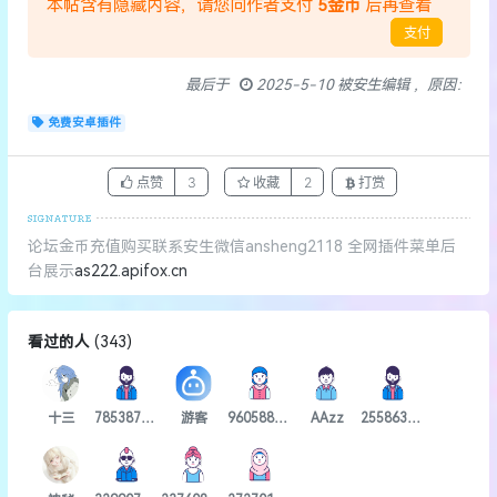
本帖含有隐藏内容，请您向作者支付
5金币
后再查看
支付
最后于
2025-5-10 被安生编辑 ，原因：
免费安卓插件
点赞
3
收藏
2
打赏
论坛金币充值购买联系安生微信ansheng2118 全网插件菜单后
台展示
as222.apifox.cn
看过的人
(
343
)
十三
785387960
游客
960588805
AAzz
2558637915