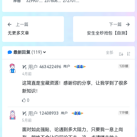
神秘
3299079971xh
2376083629
2727018251
上一篇
下一篇
无更多文章
安生全秒抢包【自测】
最新回复
(
119
)
全部
用户
120
楼
463422496
用户
4月前
这简直是宝藏资源！感谢你的分享，让我学到了很多
新知识！
0
用户
119
楼
12408933
用户
5月前
面对如此强贴，论遇到多大阻力，只要我一息上尚