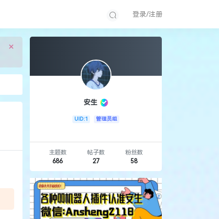
登录/注册
×
安生
UID:1
管理员组
主题数
帖子数
粉丝数
686
27
58