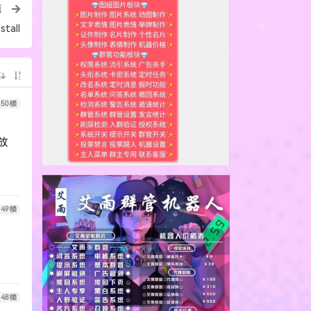
49
楼
48
楼
47
楼
止！