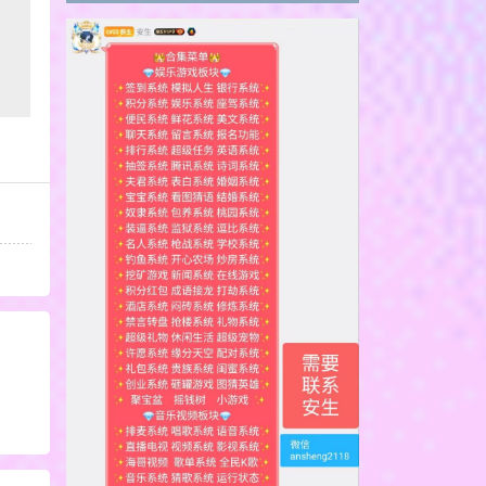
篇
stall
50
楼
放