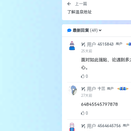
心。
0
用户
十三
用户
27天前
64845545797878
0
用户
4564645756
用户
3月前
感谢你的分享，我会收藏
0
用户
77649945
用户
4月前
我要拿出这帖子奉献给世
0