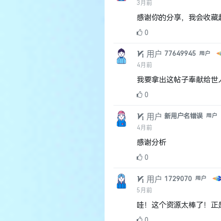
用户
新用户名错误
用户
4月前
感谢分
0
用户
1729070
用户
5月前
哇！这个资源太棒了！正
0
用户
39715023041
用
5月前
楼主，你写得实在是太好
0
用户
2816368585
用户
5月前