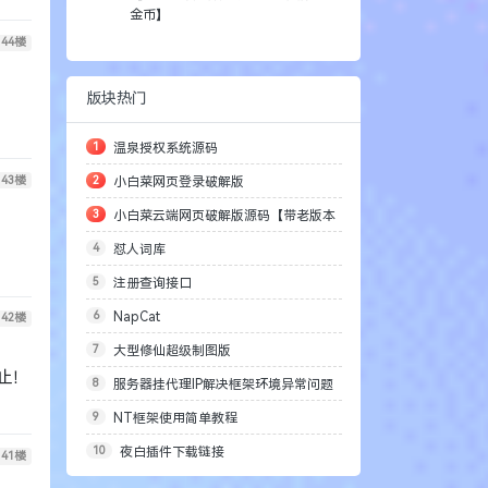
金币】
42
楼
版块热门
止！
1
温泉授权系统源码
2
小白菜网页登录破解版
3
小白菜云端网页破解版源码【带老版本
41
楼
4
怼人词库
插件】
5
注册查询接口
6
NapCat
7
大型修仙超级制图版
40
楼
8
服务器挂代理IP解决框架环境异常问题
9
NT框架使用简单教程
10
夜白插件下载链接