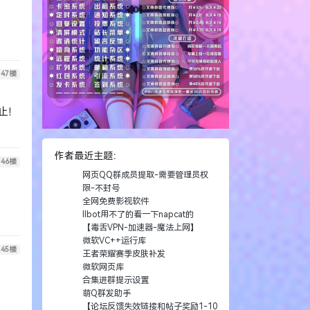
46
楼
45
楼
作者最近主题：
网页QQ群成员提取-需要管理员权
限-不封号
44
楼
全网免费影视软件
llbot用不了的看一下napcat的
【毒舌VPN-加速器-魔法上网】
微软VC++运行库
王者荣耀赛季皮肤补发
微软网页库
43
楼
合集进群提示设置
萌Q群发助手
【论坛反馈失效链接和帖子奖励1-10