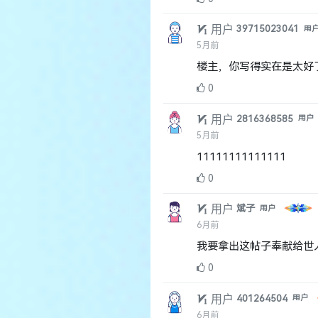
11111111111111
0
用户
斌子
用户
6月前
我要拿出这帖子奉献给世
0
用户
401264504
用户
6月前
哇！这个资源太棒了！正
0
用户
2463555185
用户
6月前
楼主，你写得实在是太好
0