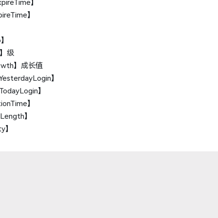
pireTime】
ireTime】
p】
l】级
owth】成长值
sterdayLogin】
dayLogin】
ionTime】
Length】
ty】