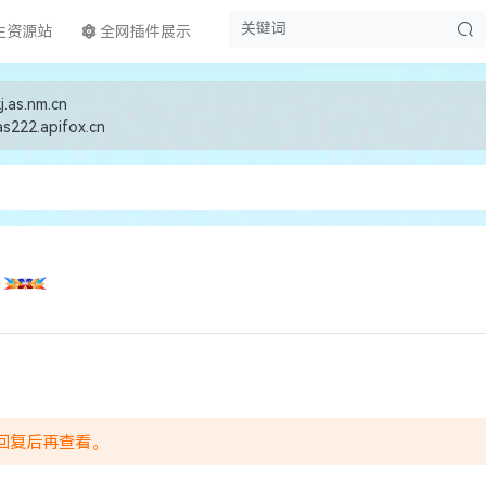
生资源站
全网插件展示
j.as.nm.cn
as222.apifox.cn
回复后再查看。