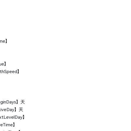
me】
】
ue】
thSpeed】
】
inDays】天
tiveDay】天
LevelDay】
reTime】