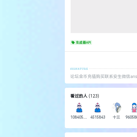
论坛金币充值购买联系安生微信ansh
看过的人
(
123
)
1084055260
4515843
十三
上一篇
了解温泉地址
最新回复
(
49
)
用户
4515843
用户
25天前
面对如此强贴，论遇到多