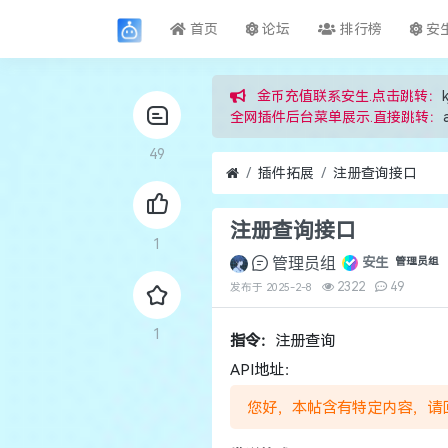
首页
论坛
排行榜
安
金币充值联系安生.点击跳转：
k
全网插件后台菜单展示.直接跳转：
49
插件拓展
注册查询接口
注册查询接口
1
管理员组
安生
管理员组
2322
49
发布于
2025-2-8
1
指令：
注册查询
API地址：
您好，本帖含有特定内容，请