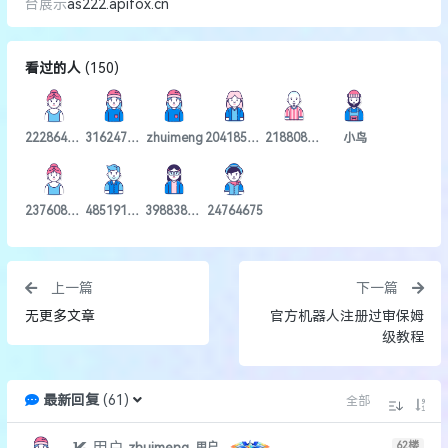
台展示
as222.apifox.cn
看过的人
(
150
)
2228648173
3162476880
zhuimeng
2041855255
2188087236
小鸟
2376083629
485191567
398838110
24764675
上一篇
下一篇
无更多文章
官方机器人注册过审保姆
级教程
最新回复
(
61
)
全部
62
楼
zhuimeng
用户