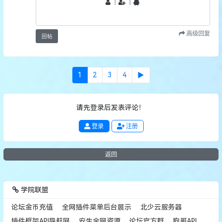
丨
丨
高级回复
回帖
1
2
3
4
▶
请先登录后发表评论！
登录
注册
返回
学院联盟
论坛金币充值
全网插件菜单后台展示
北少云服务器
插件框架API导航网
安生全网资源
论坛官方群
狗哥API