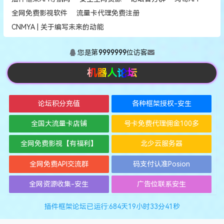
全网免费影视软件
流量卡代理免费注册
CNMYA | 关于编写未来的动能
您是第
9999999
位访客
机器人论坛
论坛积分充值
各种框架授权-安生
全国大流量卡店铺
号卡免费代理佣金100多
全网免费影视【有福利】
北少云服务器
全网免费API交流群
码支付认准Posion
全网资源收集-安生
广告位联系安生
插件框架论坛已运行:684天19小时33分42秒