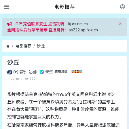
电影推荐
×
金币充值联系安生.点击跳转：
kj.as.nm.cn
全网插件后台菜单展示.直接跳转：
as222.apifox.cn
电影推荐
沙丘
沙丘
管理员组
安生
管理员组
779
2024-10-2
影片根据法兰克·赫伯特的1965年英文同名科幻小说《沙
丘》改编，在一个被黄沙填满的名为“厄拉科斯”的星球上，
存在着大量“香料”，这种物质是一种非常珍贵的资源，谁能
控制它就能掌握巨大的权力。
在哈克南家族管理厄拉科斯多年后，异星人皇帝指派厄崔迪