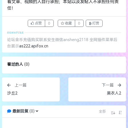
看文章、视频的人自行承担；本站以及发帖人不承担任何责
任！
点赞
0
收藏
0
打赏
论坛金币充值购买联系安生微信ansheng2118 全网插件菜单后
台展示
as222.apifox.cn
看过的人
(
0
)
上一篇
下一篇
沙丘2
黑衣人2
最新回复
(
0
)
全部