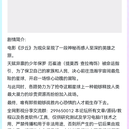
剧情简介：
电影《沙丘》为观众呈现了一段神秘而感人至深的英雄之
旅。
天赋异禀的少年保罗·厄崔迪（提莫西·查拉梅饰）被命运指
引，为了保卫自己的家族和人民，决心前往浩瀚宇宙间最危
险的星球，开启一场惊心动魄的冒险。
与此同时，各路势力为了抢夺这颗星球上一种能够释放人类
最大潜力的珍贵资源而纷纷加入战场。
最终，唯有那些能够战胜内心恐惧的人才能生存下去。
全网影视分享交流群：299650012 本论坛所有文章/源码/教
程以及各类软件/工具，仅供研究测试及学习电脑IT技术之
用，严禁传播和用于非法用途，否则所产生的一切后果由观