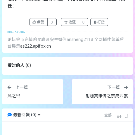
任！
点赞
0
收藏
0
打赏
论坛金币充值购买联系安生微信ansheng2118 全网插件菜单后
台展示
as222.apifox.cn
看过的人
(
0
)
上一篇
下一篇
风之谷
射雕英雄传之东成西就
最新回复
(
0
)
全部