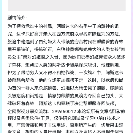
剧情简介：
为了拯救危难中的村民，阿斯达卡的右手中了凶煞神的诅
咒，达卡只好离开亲人往西方流浪以寻找解除诅咒的方法，
旅途中他遇到了由幻姬大人带领的穷苦村民在麒麟兽的森林
里开采铁矿，提炼矿石，白狼神莫娜和她养大的人类女孩“幽
灵公主”桑对幻姬恨之入骨，因为她们觉得幻姬带领众人破坏
了森林，想帮助人类的阿斯达卡被桑深深吸引，他理解她，
但为了帮助穷人又不得不和她作战，一次战斗中，阿斯达卡
被麒麟兽所救，他的立场更加摇摆不定，这时，以疙瘩和尚
为首的一群人来杀麒麟兽，幻姬以火枪击毙了麒麟，麒麟的
头被疙瘩和尚抢走，愤怒的麒麟的灵魂为夺回自己的头，大
肆破坏着森林，阿斯达卡和桑联手决定帮麒麟夺回头颅。
全网影视分享交流群：299650012 本论坛所有文章/源码/教
程以及各类软件/工具，仅供研究测试及学习电脑IT技术之
用，严禁传播和用于非法用途，否则所产生的一切后果由观
看文章、视频的人自行承担；本站以及发帖人不承担任何责