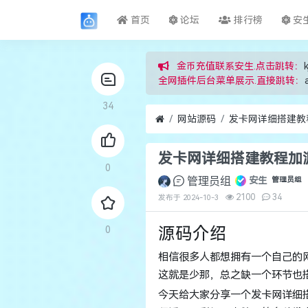
首页
论坛
排行榜
安
金币充值联系安生.点击跳转：
k
全网插件后台菜单展示.直接跳转：
34
网站源码
发卡网详细搭建教
发卡网详细搭建教程加
0
管理员组
安生
管理员组
2100
34
发布于
2024-10-3
源码介绍
0
相信很多人都想拥有一个自己的
这就是少那，总之缺一个环节也
今天给大家分享一个发卡网详细