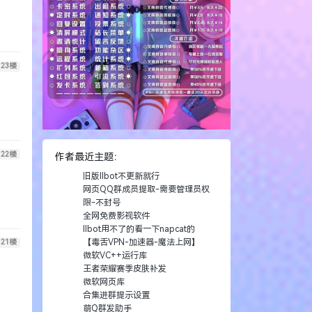
23
楼
22
楼
作者最近主题：
旧版llbot不更新就行
网页QQ群成员提取-需要管理员权
限-不封号
全网免费影视软件
llbot用不了的看一下napcat的
【毒舌VPN-加速器-魔法上网】
21
楼
微软VC++运行库
王者荣耀赛季皮肤补发
微软网页库
合集进群提示设置
萌Q群发助手