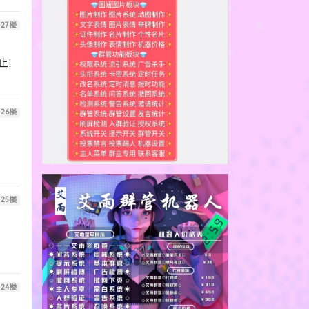
27
楼
止！
26
楼
25
楼
24
楼