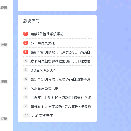
20
楼
版块热门
1
同款API管理系统源码
2
小白菜首页美化
19
楼
3
最新全新UI萌次元【原异次元】V4.4自
4
发卡网详细搭建教程加源码，开网站做
动发卡系统源码
5
QQ空间系列API
老板
6
最新全新UI异次元荔枝V4.4自动发卡系
18
楼
7
汽水音乐免费点歌
统源码
8
【首发】玩机社区 - 2024年最美社区源
9
超好看个人主页源码+后台管理+多模板
码开源
10
小白菜免费了
切换
17
楼