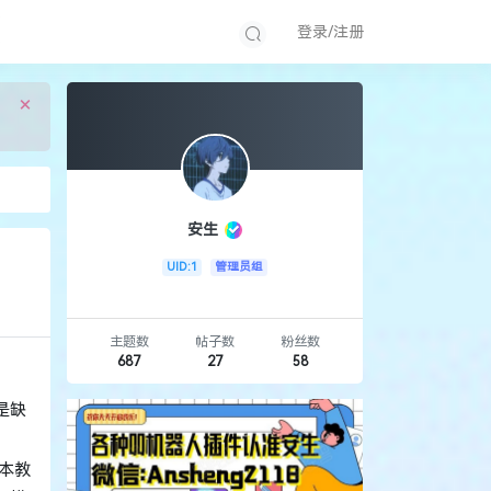
登录/注册
×
安生
UID:1
管理员组
主题数
帖子数
粉丝数
687
27
58
是缺
本教