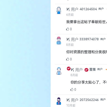
用户
401264504
用户
6月前
我要拿出这帖子奉献给世
0
用户
3338974078
用户
8月前
你对资源的整理和分类很
0
用户
雪落
用户
8月前
你的分享太贴心了，不
0
用户
2072562246
用户
10月前