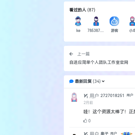
看过的人
(
87
)
ke
785387960
游客
小
上一篇
自适应简单个人团队工作室官网
最新回复
(
34
)
用户
2727018251
用户
2月前
哇！这个资源太棒了！正
0
用户
奥子
用户