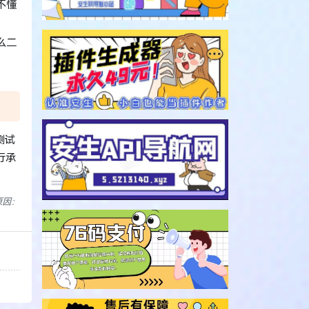
不懂
么二
测试
行承
原因：