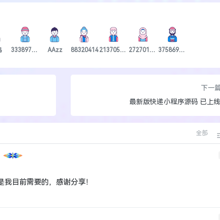
鸟
3338974078
AAzz
88320414
2137057264
2727018251
3758695384
下一
最新版快递小程序源码 已上
全部
是我目前需要的，感谢分享！