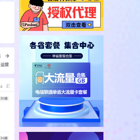
篇
线运营
35
楼
34
楼