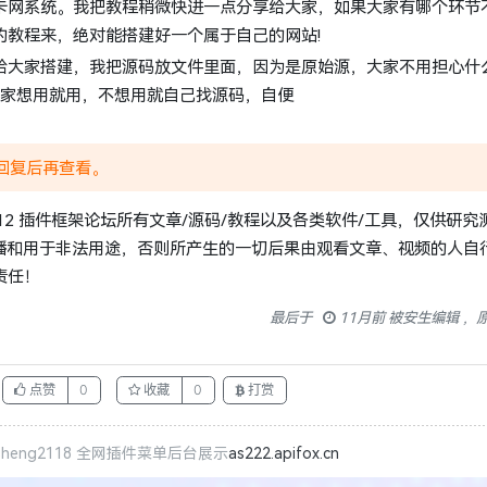
卡网系统。我把教程稍微快进一点分享给大家，如果大家有哪个环节
的教程来，绝对能搭建好一个属于自己的网站!
给大家搭建，我把源码放文件里面，因为是原始源，大家不用担心什
大家想用就用，不想用就自己找源码，自便
回复后再查看。
012 插件框架论坛所有文章/源码/教程以及各类软件/工具，仅供研究
传播和用于非法用途，否则所产生的一切后果由观看文章、视频的人自
责任！
最后于
11月前 被安生编辑 ，
点赞
0
收藏
0
打赏
eng2118 全网插件菜单后台展示
as222.apifox.cn