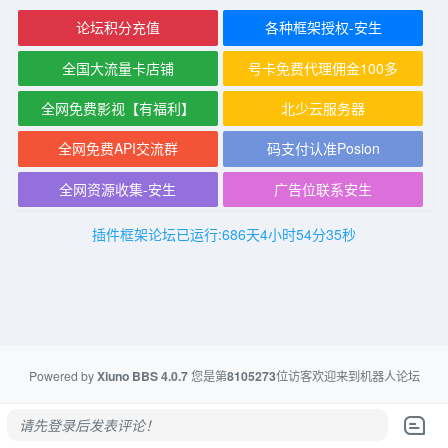
论坛积分充值
各种框架授权-安生
全国大流量卡店铺
号卡免费代理佣金100多
全网免费影视【有福利】
北少云服务器
全网免费API交流群
码支付认准Posion
全网资源收集-安生
广告位联系安生
插件框架论坛已运行:686天4小时54分35秒
Powered by
Xiuno BBS
4.0.7
您是第
8105273
位访客欢迎来到机器人论坛
请先登录后发表评论！